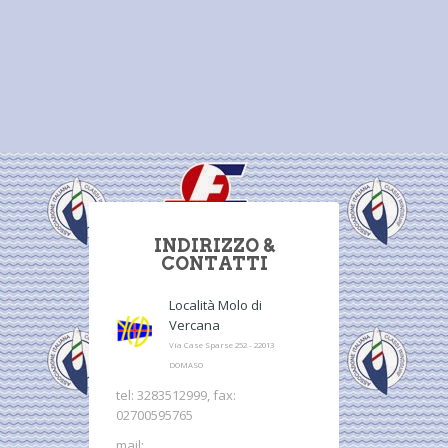
INDIRIZZO &
CONTATTI
Località Molo di
Vercana
Via Case Sparse 252 - 22013
DOMASO
tel: 3283512999, fax:
02700595765
mail: